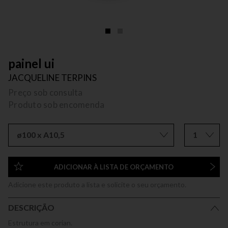
painel ui
JACQUELINE TERPINS
Preço sob consulta
Produto sob encomenda
ø100 x A10,5
1
ADICIONAR À LISTA DE ORÇAMENTO
Adicione este produto a lista e solicite o seu orçamento.
DESCRIÇÃO
Estrutura em corian.