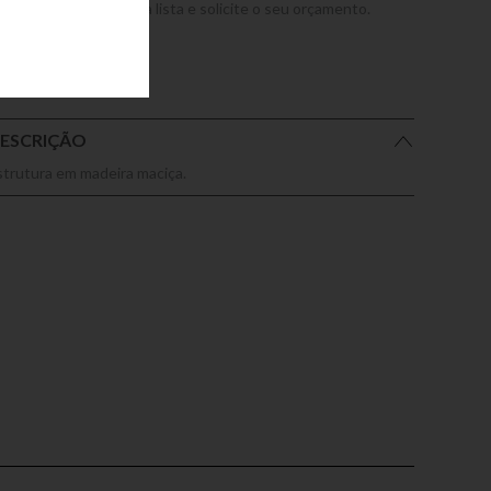
dicione este produto a lista e solicite o seu orçamento.
ESCRIÇÃO
strutura em madeira maciça.