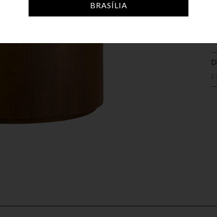
A
BRASÍLIA
D
E