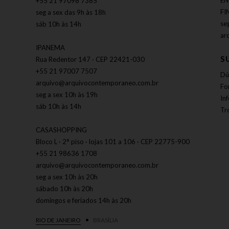
EN
+55 21 97098 7385
FI
seg a sex das 9h às 18h
se
sáb 10h às 14h
ar
IPANEMA
S
Rua Redentor 147 · CEP 22421-030
+55 21 97007 7507
Dú
arquivo@arquivocontemporaneo.com.br
Fo
seg a sex 10h às 19h
In
sáb 10h às 14h
Tr
CASASHOPPING
Bloco L · 2° piso · lojas 101 a 106 · CEP 22775-900
+55 21 98636 1708
arquivo@arquivocontemporaneo.com.br
seg a sex 10h às 20h
sábado 10h às 20h
domingos e feriados 14h às 20h
RIO DE JANEIRO
BRASÍLIA