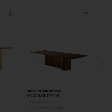
mesa de jantar eco
apara
JACQUELINE TERPINS
JACQU
Preço sob consulta
Preço 
Produto sob encomenda
Produ