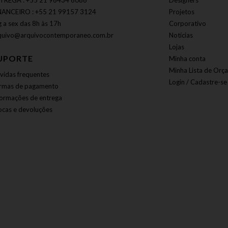
TREGA : +55 21 96434 6086
Designers
NANCEIRO : +55 21 99157 3124
Projetos
g a sex das 8h às 17h
Corporativo
quivo@arquivocontemporaneo.com.br
Notícias
Lojas
UPORTE
Minha conta
Minha Lista de Orç
vidas frequentes
Login / Cadastre-se
rmas de pagamento
formações de entrega
ocas e devoluções