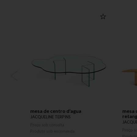
mesa de centro d'agua
mesa d
retang
JACQUELINE TERPINS
JACQUE
Preço sob consulta
Preço s
Produto sob encomenda
Produt