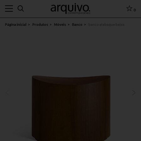
0
Página inicial
Produtos
Móveis
Banco
banco atabaque baixo