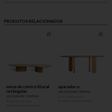
PRODUTOS RELACIONADOS
mesa de centro litoral
aparador u
retângular
JACQUELINE TERPINS
JACQUELINE TERPINS
Preço sob consulta
Produto sob encomenda
Preço sob consulta
P
Produto sob encomenda
P