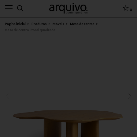
0
Página inicial
Produtos
Móveis
Mesa de centro
mesa de centro litoral quadrada