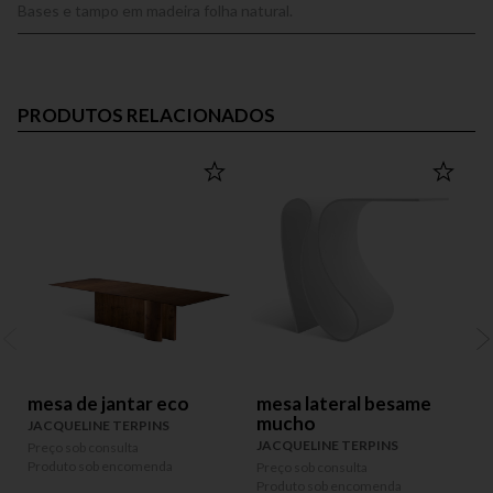
Bases e tampo em madeira folha natural.
PRODUTOS RELACIONADOS
mesa de jantar eco
mesa lateral besame
mucho
JACQUELINE TERPINS
JACQUELINE TERPINS
Preço sob consulta
P
Produto sob encomenda
P
Preço sob consulta
Produto sob encomenda