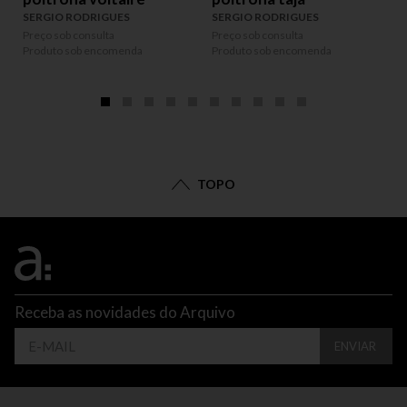
SERGIO RODRIGUES
SERGIO RODRIGUES
Preço sob consulta
Preço sob consulta
P
Produto sob encomenda
Produto sob encomenda
P
TOPO
Receba as novidades do Arquivo
ENVIAR