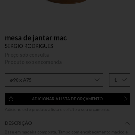
mesa de jantar mac
SERGIO RODRIGUES
Preço sob consulta
Produto sob encomenda
ø90 x A75
1
ADICIONAR À LISTA DE ORÇAMENTO
Adicione este produto a lista e solicite o seu orçamento.
DESCRIÇÃO
Base em madeira composta. Tampo com encabeçamento maciço e