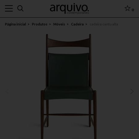
0
Página inicial
Produtos
Móveis
Cadeira
cadeira cantu alta