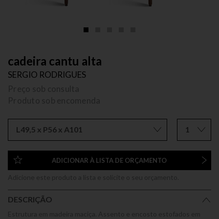
cadeira cantu alta
SERGIO RODRIGUES
Preço sob consulta
Produto sob encomenda
L49,5 x P56 x A101
1
ADICIONAR À LISTA DE ORÇAMENTO
Adicione este produto a lista e solicite o seu orçamento.
DESCRIÇÃO
Estrutura em madeira maciça. Assento e encosto estofados em