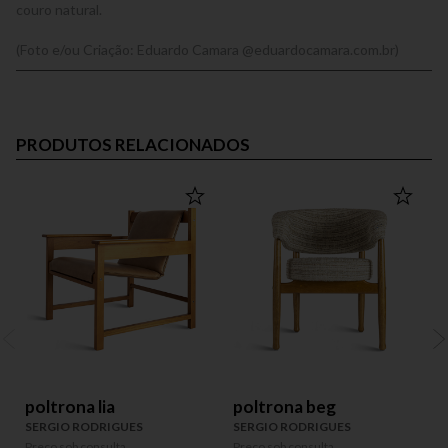
couro natural.
(Foto e/ou Criação: Eduardo Camara @eduardocamara.com.br)
PRODUTOS RELACIONADOS
poltrona lia
poltrona beg
SERGIO RODRIGUES
SERGIO RODRIGUES
Preço sob consulta
Preço sob consulta
P