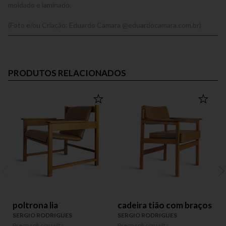
moldado e laminado.
(Foto e/ou Criação: Eduardo Camara @eduardocamara.com.br)
PRODUTOS RELACIONADOS
poltrona lia
cadeira tião com braços
SERGIO RODRIGUES
SERGIO RODRIGUES
Preço sob consulta
Preço sob consulta
P