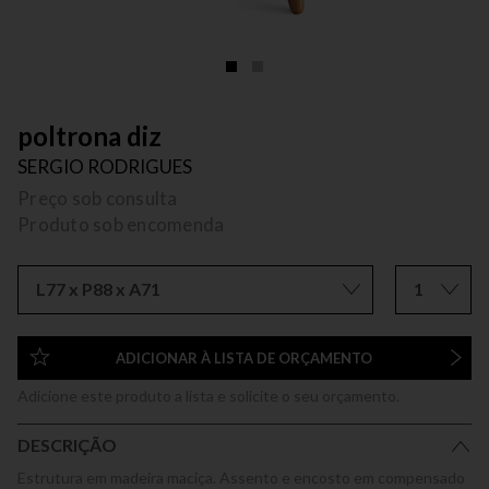
poltrona diz
SERGIO RODRIGUES
Preço sob consulta
Produto sob encomenda
L77 x P88 x A71
1
ADICIONAR À LISTA DE ORÇAMENTO
Adicione este produto a lista e solicite o seu orçamento.
DESCRIÇÃO
Estrutura em madeira maciça. Assento e encosto em compensado