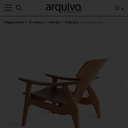
0
Página inicial
Produtos
Móveis
Poltrona
poltrona diz