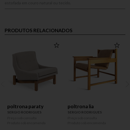
estofada em couro natural ou tecido.
PRODUTOS RELACIONADOS
poltrona paraty
poltrona lia
SERGIO RODRIGUES
SERGIO RODRIGUES
Preço sob consulta
Preço sob consulta
P
Produto sob encomenda
Produto sob encomenda
P