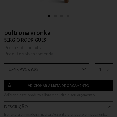
poltrona vronka
SERGIO RODRIGUES
Preço sob consulta
Produto sob encomenda
L74 x P91 x A93
1
ADICIONAR À LISTA DE ORÇAMENTO
Adicione este produto a lista e solicite o seu orçamento.
DESCRIÇÃO
Estrutura em madeira maciça. Assento e encosto em peça única