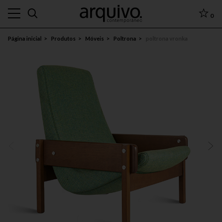
0
Página inicial
Produtos
Móveis
Poltrona
poltrona vronka