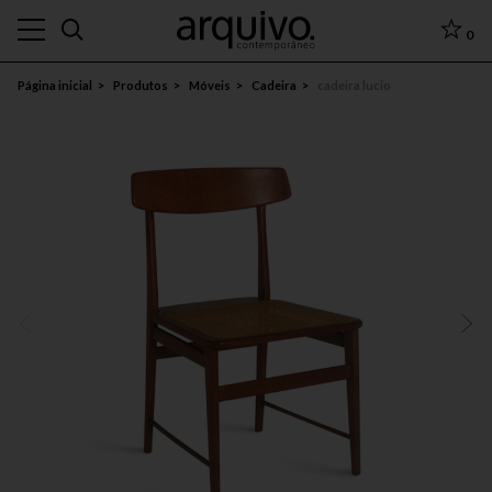
0
Página inicial
Produtos
Móveis
Cadeira
cadeira lucio