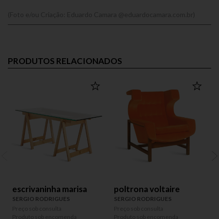
(Foto e/ou Criação: Eduardo Camara @eduardocamara.com.br)
PRODUTOS RELACIONADOS
escrivaninha marisa
poltrona voltaire
SERGIO RODRIGUES
SERGIO RODRIGUES
Preço sob consulta
Preço sob consulta
P
Produto sob encomenda
Produto sob encomenda
P