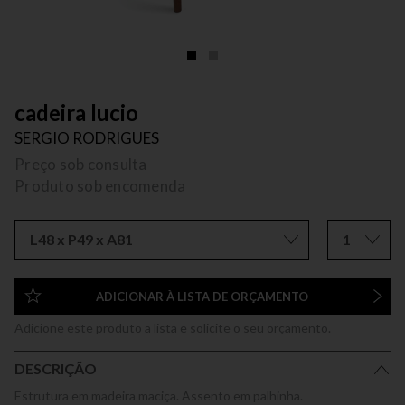
cadeira lucio
SERGIO RODRIGUES
Preço sob consulta
Produto sob encomenda
L48 x P49 x A81
1
ADICIONAR À LISTA DE ORÇAMENTO
Adicione este produto a lista e solicite o seu orçamento.
DESCRIÇÃO
Estrutura em madeira maciça. Assento em palhinha.