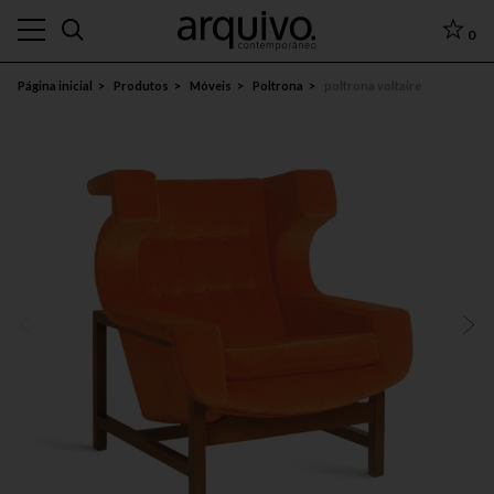
0
Página inicial
Produtos
Móveis
Poltrona
poltrona voltaire