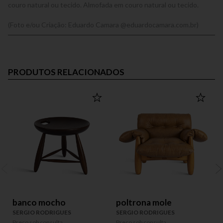
couro natural ou tecido. Almofada em couro natural ou tecido.
(Foto e/ou Criação: Eduardo Camara @eduardocamara.com.br)
PRODUTOS RELACIONADOS
banco mocho
poltrona mole
SERGIO RODRIGUES
SERGIO RODRIGUES
Preço sob consulta
Preço sob consulta
P