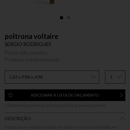
poltrona voltaire
SERGIO RODRIGUES
Preço sob consulta
Produto sob encomenda
L83 x P88 x A98
1
ADICIONAR À LISTA DE ORÇAMENTO
Adicione este produto a lista e solicite o seu orçamento.
DESCRIÇÃO
Estrutura em madeira maciça. Assento e encosto estofado em