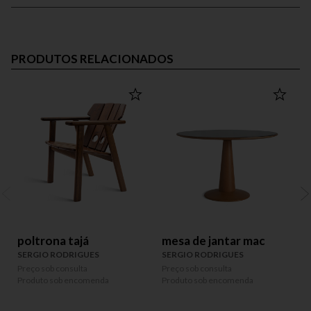
PRODUTOS RELACIONADOS
poltrona tajá
mesa de jantar mac
SERGIO RODRIGUES
SERGIO RODRIGUES
Preço sob consulta
Preço sob consulta
P
Produto sob encomenda
Produto sob encomenda
P