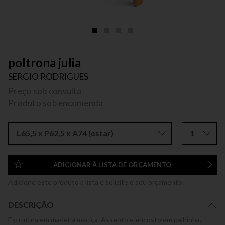
poltrona julia
SERGIO RODRIGUES
Preço sob consulta
Produto sob encomenda
L65,5 x P62,5 x A74 (estar)
1
ADICIONAR À LISTA DE ORÇAMENTO
Adicione este produto a lista e solicite o seu orçamento.
DESCRIÇÃO
Estrutura em madeira maciça. Assento e encosto em palhinha.