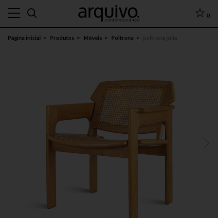
0
Página inicial
Produtos
Móveis
Poltrona
poltrona julia