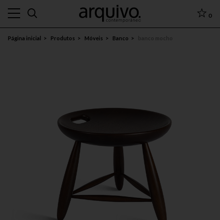
0
Página inicial
Produtos
Móveis
Banco
banco mocho