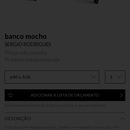
banco mocho
SERGIO RODRIGUES
Preço sob consulta
Produto sob encomenda
ø40 x A36
1
ADICIONAR À LISTA DE ORÇAMENTO
Adicione este produto a lista e solicite o seu orçamento.
DESCRIÇÃO
Estrutura em madeira maciça. Tampo em madeira composta. Pés