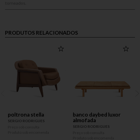
torneados.
PRODUTOS RELACIONADOS
poltrona stella
banco daybed luxor
almofada
SERGIO RODRIGUES
SERGIO RODRIGUES
Preço sob consulta
P
Produto sob encomenda
P
Preço sob consulta
Produto sob encomenda