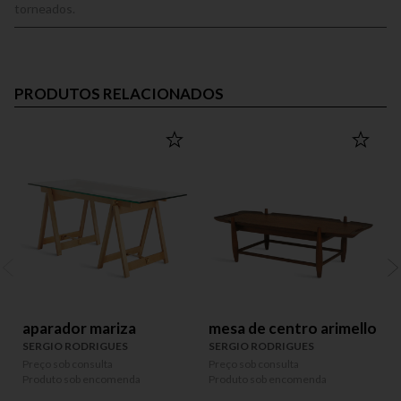
torneados.
PRODUTOS RELACIONADOS
aparador mariza
mesa de centro arimello
SERGIO RODRIGUES
SERGIO RODRIGUES
Preço sob consulta
Preço sob consulta
P
Produto sob encomenda
Produto sob encomenda
P