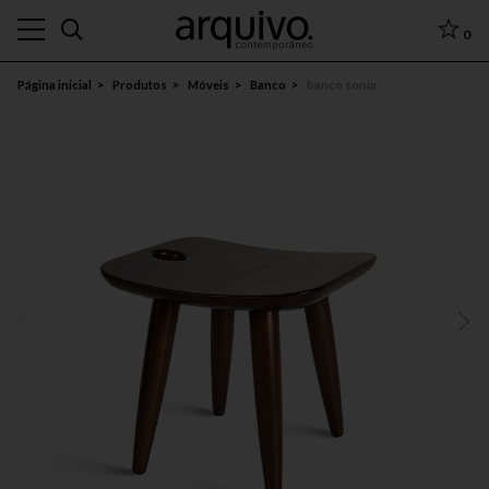
0
Página inicial
Produtos
Móveis
Banco
banco sonia