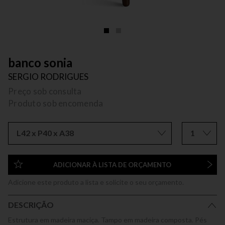
banco sonia
SERGIO RODRIGUES
Preço sob consulta
Produto sob encomenda
L42 x P40 x A38
1
ADICIONAR À LISTA DE ORÇAMENTO
Adicione este produto a lista e solicite o seu orçamento.
DESCRIÇÃO
Estrutura em madeira maciça. Tampo em madeira composta. Pés