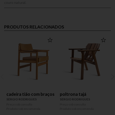
couro natural.
PRODUTOS RELACIONADOS
OUT
cadeira tião com braços
poltrona tajá
SERGIO RODRIGUES
SERGIO RODRIGUES
Preço sob consulta
Preço sob consulta
P
Produto sob encomenda
Produto sob encomenda