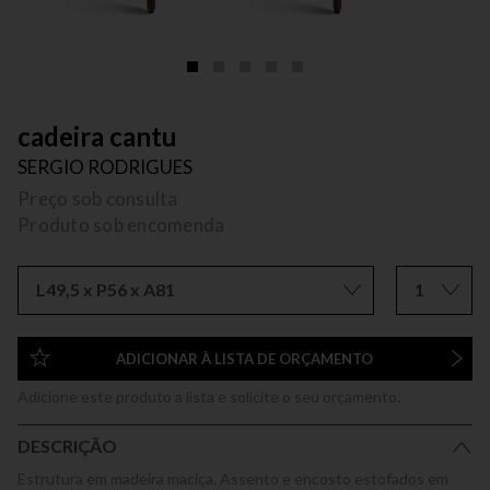
cadeira cantu
SERGIO RODRIGUES
Preço sob consulta
Produto sob encomenda
L49,5 x P56 x A81
1
ADICIONAR À LISTA DE ORÇAMENTO
Adicione este produto a lista e solicite o seu orçamento.
DESCRIÇÃO
Estrutura em madeira maciça. Assento e encosto estofados em