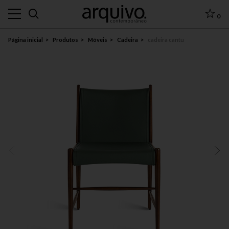
0
Página inicial
Produtos
Móveis
Cadeira
cadeira cantu