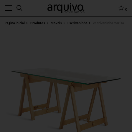
0
Página inicial
Produtos
Móveis
Escrivaninha
escrivaninha marisa