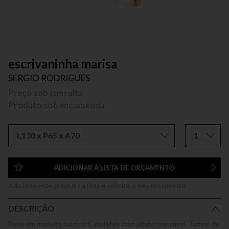
escrivaninha marisa
SERGIO RODRIGUES
Preço sob consulta
Produto sob encomenda
L130 x P65 x A70
1
ADICIONAR À LISTA DE ORÇAMENTO
Adicione este produto a lista e solicite o seu orçamento.
DESCRIÇÃO
Base em madeira maciça. Cavaletes com altura regulável. Tampo de