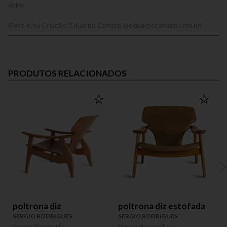
vidro.
(Foto e/ou Criação: Eduardo Camara @eduardocamara.com.br)
PRODUTOS RELACIONADOS
poltrona diz
poltrona diz estofada
SERGIO RODRIGUES
SERGIO RODRIGUES
Preço sob consulta
Preço sob consulta
P