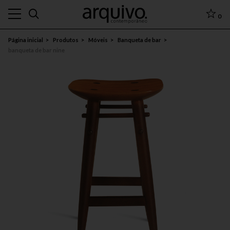
0
Página inicial
Produtos
Móveis
Banqueta de bar
banqueta de bar nine