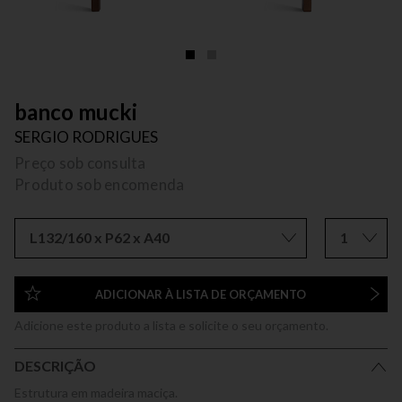
banco mucki
SERGIO RODRIGUES
Preço sob consulta
Produto sob encomenda
L132/160 x P62 x A40
1
ADICIONAR À LISTA DE ORÇAMENTO
Adicione este produto a lista e solicite o seu orçamento.
DESCRIÇÃO
Estrutura em madeira maciça.