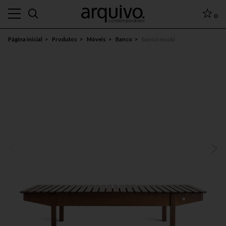
0
Página inicial
Produtos
Móveis
Banco
banco mucki