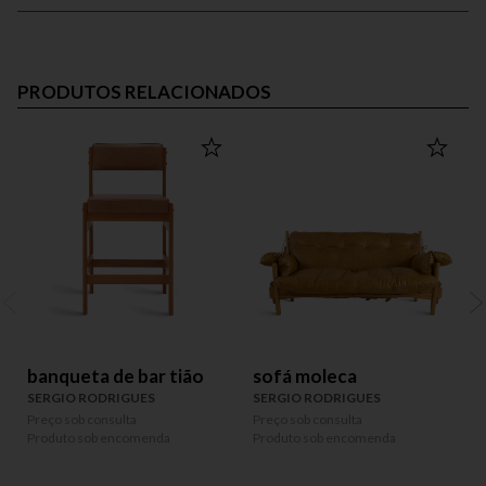
PRODUTOS RELACIONADOS
banqueta de bar tião
sofá moleca
SERGIO RODRIGUES
SERGIO RODRIGUES
Preço sob consulta
Preço sob consulta
P
Produto sob encomenda
Produto sob encomenda
P