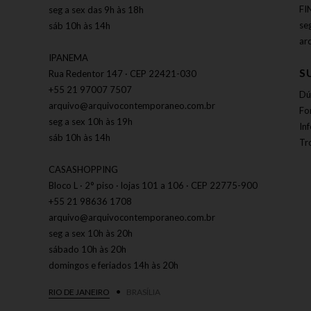
FI
seg a sex das 9h às 18h
se
sáb 10h às 14h
ar
IPANEMA
S
Rua Redentor 147 · CEP 22421-030
+55 21 97007 7507
Dú
arquivo@arquivocontemporaneo.com.br
Fo
seg a sex 10h às 19h
In
sáb 10h às 14h
Tr
CASASHOPPING
Bloco L · 2° piso · lojas 101 a 106 · CEP 22775-900
+55 21 98636 1708
arquivo@arquivocontemporaneo.com.br
seg a sex 10h às 20h
sábado 10h às 20h
domingos e feriados 14h às 20h
RIO DE JANEIRO
BRASÍLIA