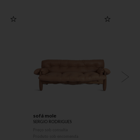
sofá mole
banq
SERGIO RODRIGUES
SERGI
Preço sob consulta
Preço 
Produto sob encomenda
Produ