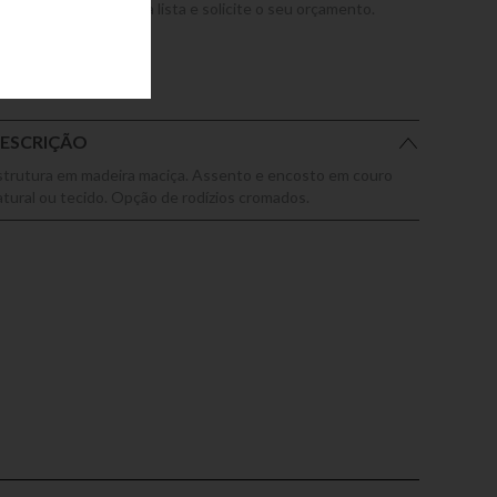
dicione este produto a lista e solicite o seu orçamento.
ESCRIÇÃO
strutura em madeira maciça. Assento e encosto em couro
atural ou tecido. Opção de rodízios cromados.