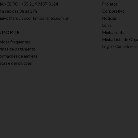
NANCEIRO : +55 21 99157 3124
Projetos
g a sex das 8h às 17h
Corporativo
quivo@arquivocontemporaneo.com.br
Notícias
Lojas
UPORTE
Minha conta
Minha Lista de Orç
vidas frequentes
Login / Cadastre-se
rmas de pagamento
formações de entrega
ocas e devoluções