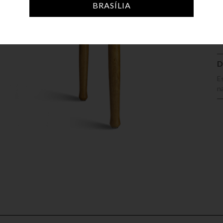
A
BRASÍLIA
D
E
n