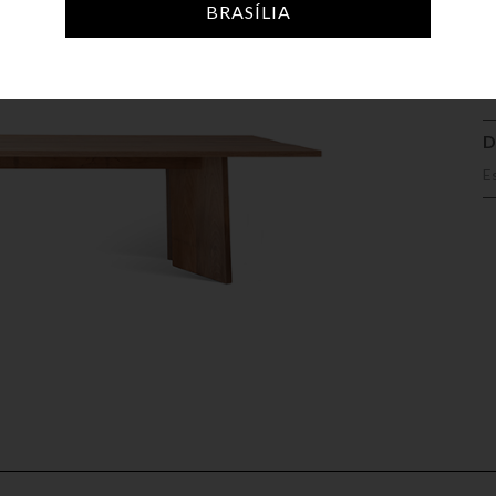
A
BRASÍLIA
D
E