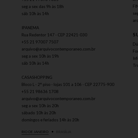
FI
seg a sex das 9h às 18h
se
sáb 10h às 14h
ar
IPANEMA
S
Rua Redentor 147 · CEP 22421-030
+55 21 97007 7507
Dú
arquivo@arquivocontemporaneo.com.br
Fo
seg a sex 10h às 19h
In
sáb 10h às 14h
Tr
CASASHOPPING
Bloco L · 2° piso · lojas 101 a 106 · CEP 22775-900
+55 21 98636 1708
arquivo@arquivocontemporaneo.com.br
seg a sex 10h às 20h
sábado 10h às 20h
domingos e feriados 14h às 20h
RIO DE JANEIRO
BRASÍLIA