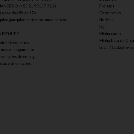
NANCEIRO : +55 21 99157 3124
Projetos
g a sex das 8h às 17h
Corporativo
quivo@arquivocontemporaneo.com.br
Notícias
Lojas
UPORTE
Minha conta
Minha Lista de Orç
vidas frequentes
Login / Cadastre-se
rmas de pagamento
formações de entrega
ocas e devoluções