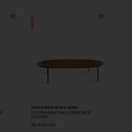
OUTLET
mesa lateral margem
banc
DE
LUCIANA MARTINS & GERSON DE
LUCIA
OLIVEIRA
OLIVE
R$ 4.450,00
Preço 
Produ