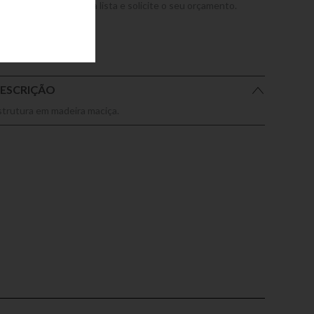
dicione este produto a lista e solicite o seu orçamento.
ESCRIÇÃO
strutura em madeira maciça.