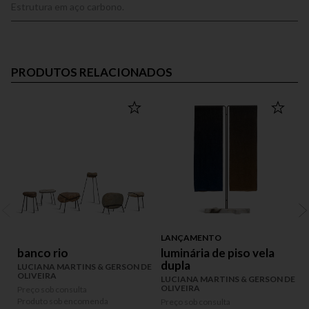
Estrutura em aço carbono.
PRODUTOS RELACIONADOS
LANÇAMENTO
banco rio
luminária de piso vela
dupla
LUCIANA MARTINS & GERSON DE
OLIVEIRA
LUCIANA MARTINS & GERSON DE
OLIVEIRA
Preço sob consulta
P
Produto sob encomenda
P
Preço sob consulta