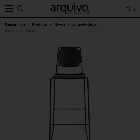
0
Página inicial
Produtos
Móveis
Banqueta de bar
banqueta de bar obi