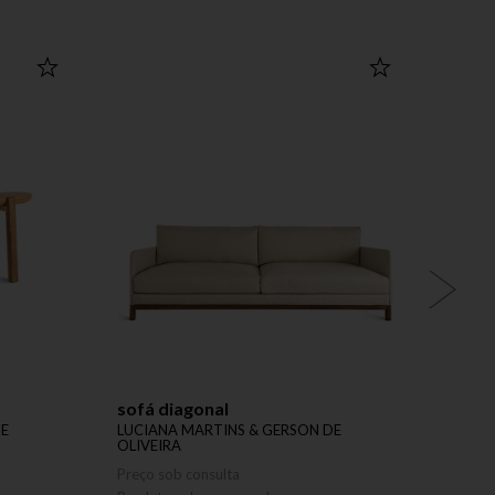
sofá diagonal
banco
DE
LUCIANA MARTINS & GERSON DE
LUCIA
OLIVEIRA
OLIVE
Preço sob consulta
Preço 