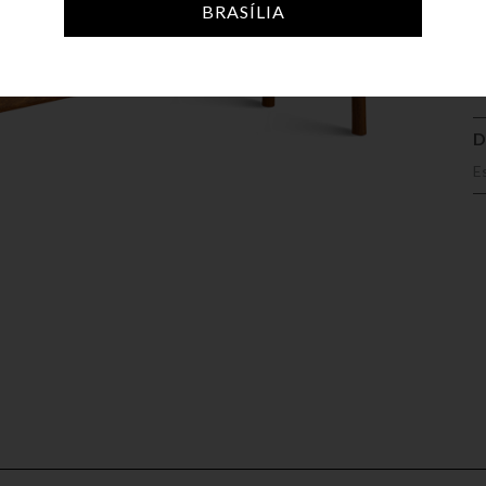
A
BRASÍLIA
D
E