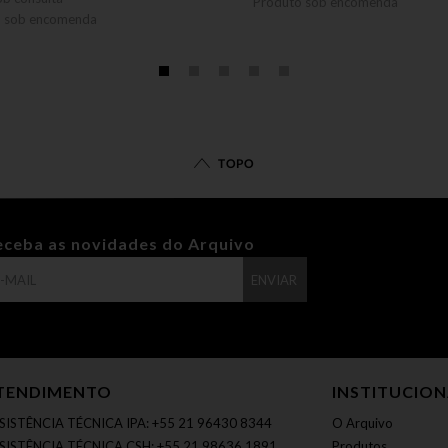
Produto sob encomenda
o sob encomenda
TOPO
eceba as novidades do Arquivo
ENVIAR
TENDIMENTO
INSTITUCIO
SISTÊNCIA TÉCNICA IPA: +55 21 96430 8344
O Arquivo
SISTÊNCIA TÉCNICA CSH: +55 21 98636 1891
Produtos