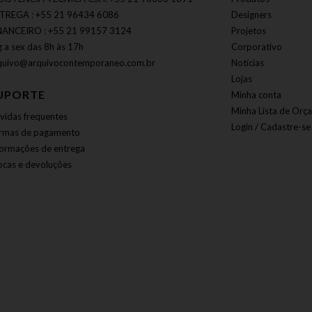
TREGA : +55 21 96434 6086
Designers
NANCEIRO : +55 21 99157 3124
Projetos
g a sex das 8h às 17h
Corporativo
quivo@arquivocontemporaneo.com.br
Notícias
Lojas
UPORTE
Minha conta
Minha Lista de Orç
vidas frequentes
Login / Cadastre-se
rmas de pagamento
formações de entrega
ocas e devoluções