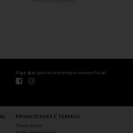
Produto sob encomenda
Produ
Siga @arquivocontemporaneooficial
NAL
PRIVACIDADES E TERMOS
Termos de Uso
Política de Privacidade