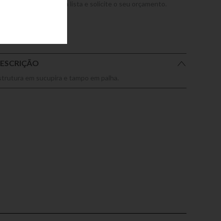
dicione este produto a lista e solicite o seu orçamento.
ESCRIÇÃO
strutura em sucupira e tampo em palha.