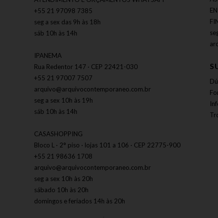
EN
+55 21 97098 7385
FI
seg a sex das 9h às 18h
se
sáb 10h às 14h
ar
IPANEMA
S
Rua Redentor 147 · CEP 22421-030
+55 21 97007 7507
Dú
arquivo@arquivocontemporaneo.com.br
Fo
seg a sex 10h às 19h
In
sáb 10h às 14h
Tr
CASASHOPPING
Bloco L · 2° piso · lojas 101 a 106 · CEP 22775-900
+55 21 98636 1708
arquivo@arquivocontemporaneo.com.br
seg a sex 10h às 20h
sábado 10h às 20h
domingos e feriados 14h às 20h