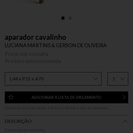
aparador cavalinho
LUCIANA MARTINS & GERSON DE OLIVEIRA
Preço sob consulta
Produto sob encomenda
L44 x P21 x A70
1
ADICIONAR À LISTA DE ORÇAMENTO
Adicione este produto a lista e solicite o seu orçamento.
DESCRIÇÃO
Estrutura em madeira.