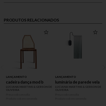
PRODUTOS RELACIONADOS
LANÇAMENTO
LANÇAMENTO
cadeira dança mod b
luminária de parede vela
LUCIANA MARTINS & GERSON DE
LUCIANA MARTINS & GERSON DE
OLIVEIRA
OLIVEIRA
Preço sob consulta
Preço sob consulta
P
Produto sob encomenda
Produto sob encomenda
P