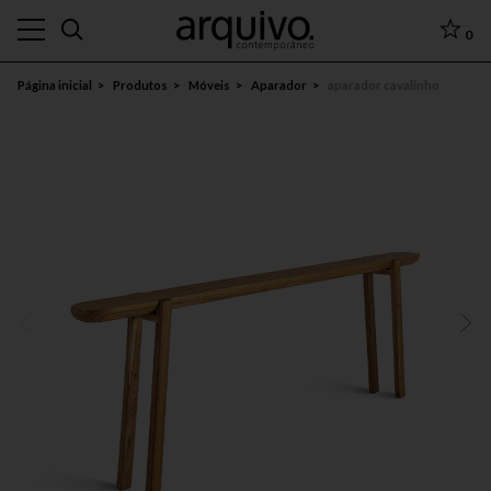
0
Página inicial
Produtos
Móveis
Aparador
aparador cavalinho