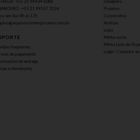
TREGA : +55 21 96434 6086
Designers
NANCEIRO : +55 21 99157 3124
Projetos
g a sex das 8h às 17h
Corporativo
quivo@arquivocontemporaneo.com.br
Notícias
Lojas
UPORTE
Minha conta
Minha Lista de Orç
vidas frequentes
Login / Cadastre-se
rmas de pagamento
formações de entrega
ocas e devoluções