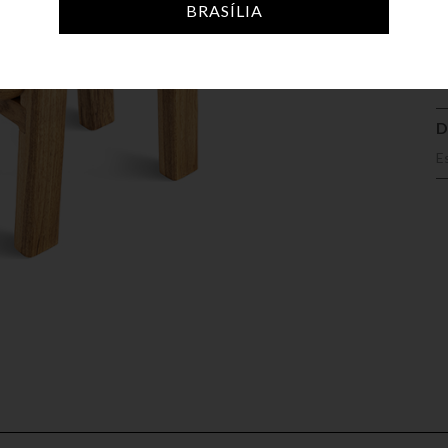
A
BRASÍLIA
D
E