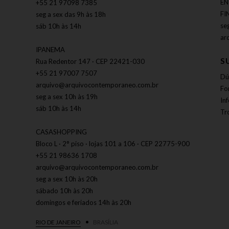
EN
+55 21 97098 7385
FI
seg a sex das 9h às 18h
se
sáb 10h às 14h
ar
IPANEMA
S
Rua Redentor 147 · CEP 22421-030
+55 21 97007 7507
Dú
arquivo@arquivocontemporaneo.com.br
Fo
seg a sex 10h às 19h
In
sáb 10h às 14h
Tr
CASASHOPPING
Bloco L · 2° piso · lojas 101 a 106 · CEP 22775-900
+55 21 98636 1708
arquivo@arquivocontemporaneo.com.br
seg a sex 10h às 20h
sábado 10h às 20h
domingos e feriados 14h às 20h
RIO DE JANEIRO
BRASÍLIA