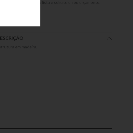
dicione este produto a lista e solicite o seu orçamento.
ESCRIÇÃO
strutura em madeira.