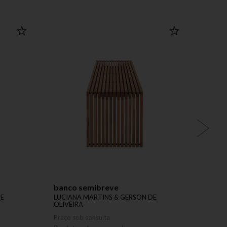
banco semibreve
mesa 
DE
LUCIANA MARTINS & GERSON DE
LUCIA
OLIVEIRA
OLIVE
Preço sob consulta
Preço 