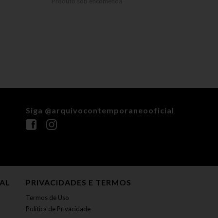
Produto sob encomenda
Produ
Siga @arquivocontemporaneooficial
NAL
PRIVACIDADES E TERMOS
Termos de Uso
Política de Privacidade