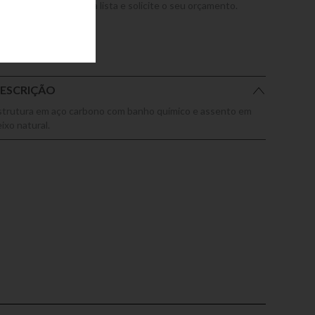
dicione este produto a lista e solicite o seu orçamento.
ESCRIÇÃO
strutura em aço carbono com banho químico e assento em
ixo natural.