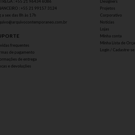
TREGA : +55 21 96434 6086
Designers
NANCEIRO : +55 21 99157 3124
Projetos
g a sex das 8h às 17h
Corporativo
quivo@arquivocontemporaneo.com.br
Notícias
Lojas
UPORTE
Minha conta
Minha Lista de Orç
vidas frequentes
Login / Cadastre-se
rmas de pagamento
formações de entrega
ocas e devoluções