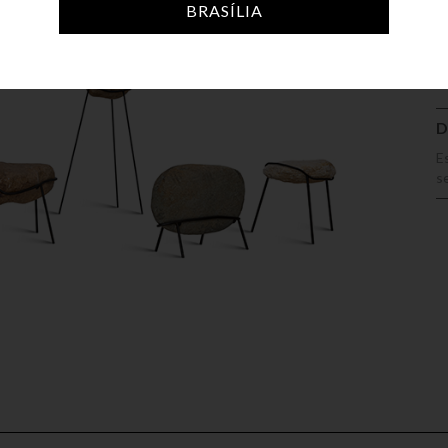
A
BRASÍLIA
D
E
se