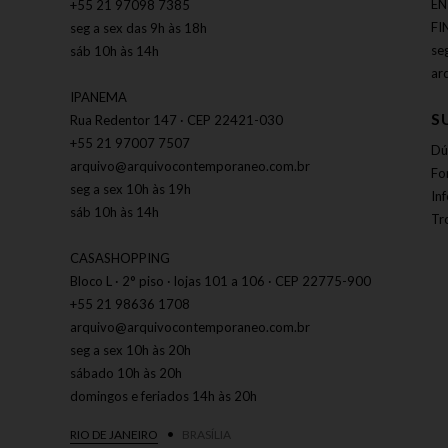
EN
+55 21 97098 7385
FI
seg a sex das 9h às 18h
se
sáb 10h às 14h
ar
IPANEMA
S
Rua Redentor 147 · CEP 22421-030
+55 21 97007 7507
Dú
arquivo@arquivocontemporaneo.com.br
Fo
seg a sex 10h às 19h
In
sáb 10h às 14h
Tr
CASASHOPPING
Bloco L · 2° piso · lojas 101 a 106 · CEP 22775-900
+55 21 98636 1708
arquivo@arquivocontemporaneo.com.br
seg a sex 10h às 20h
sábado 10h às 20h
domingos e feriados 14h às 20h
RIO DE JANEIRO
BRASÍLIA