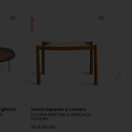
OUTLET
OUTLET
rgânica
banco equador p cumaru
cadei
DE
LUCIANA MARTINS & GERSON DE
LUCIA
OLIVEIRA
OLIVE
R$ 4.800,00
R$ 2.