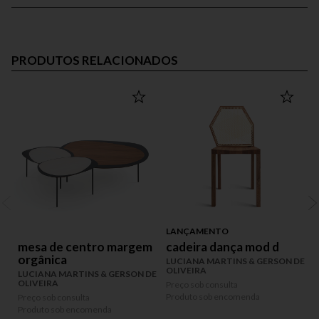
PRODUTOS RELACIONADOS
LANÇAMENTO
mesa de centro margem
cadeira dança mod d
orgânica
LUCIANA MARTINS & GERSON DE
OLIVEIRA
LUCIANA MARTINS & GERSON DE
OLIVEIRA
Preço sob consulta
P
Produto sob encomenda
P
Preço sob consulta
Produto sob encomenda