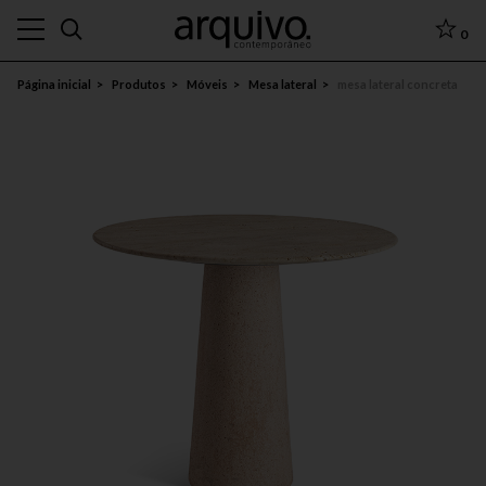
0
Página inicial
Produtos
Móveis
Mesa lateral
mesa lateral concreta