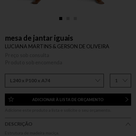
mesa de jantar iguais
LUCIANA MARTINS & GERSON DE OLIVEIRA
Preço sob consulta
Produto sob encomenda
L240 x P100 x A74
1
ADICIONAR À LISTA DE ORÇAMENTO
Adicione este produto a lista e solicite o seu orçamento.
DESCRIÇÃO
Estrutura de madeira maciça.