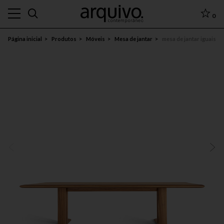
0
Página inicial
Produtos
Móveis
Mesa de jantar
mesa de jantar iguais