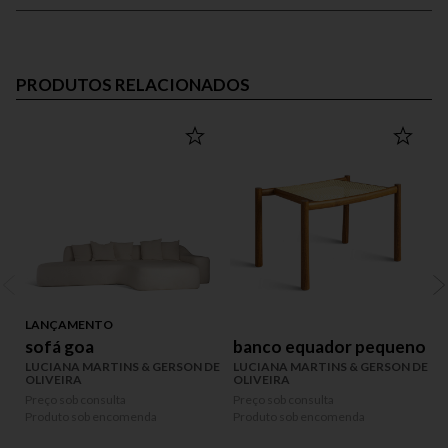
PRODUTOS RELACIONADOS
LANÇAMENTO
sofá goa
banco equador pequeno
LUCIANA MARTINS & GERSON DE
LUCIANA MARTINS & GERSON DE
OLIVEIRA
OLIVEIRA
Preço sob consulta
Preço sob consulta
P
Produto sob encomenda
Produto sob encomenda
P