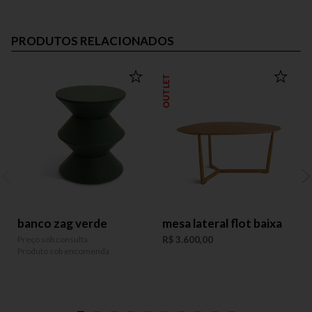
PRODUTOS RELACIONADOS
OUTLET
banco zag verde
mesa lateral flot baixa
Preço sob consulta
R$ 3.600,00
P
Produto sob encomenda
P