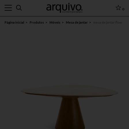
0
Página inicial
Produtos
Móveis
Mesa de jantar
mesa de jantar flow