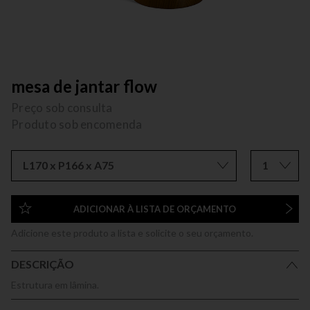
mesa de jantar flow
Preço sob consulta
Produto sob encomenda
L170 x P166 x A75
1
ADICIONAR À LISTA DE ORÇAMENTO
Adicione este produto a lista e solicite o seu orçamento.
DESCRIÇÃO
Estrutura em lâmina.