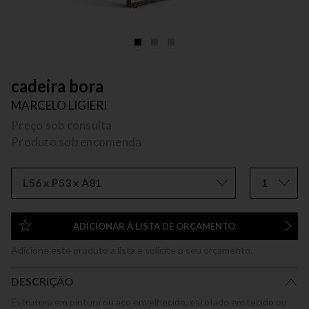
cadeira bora
MARCELO LIGIERI
Preço sob consulta
Produto sob encomenda
L56 x P53 x A81
1
ADICIONAR À LISTA DE ORÇAMENTO
Adicione este produto a lista e solicite o seu orçamento.
DESCRIÇÃO
Estrutura em pintura ou aço envelhecido, estofado em tecido ou