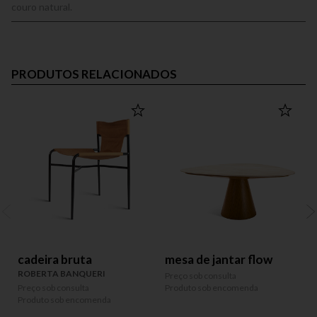
couro natural.
PRODUTOS RELACIONADOS
OUT
cadeira bruta
mesa de jantar flow
ROBERTA BANQUERI
M
Preço sob consulta
Preço sob consulta
Produto sob encomenda
R
Produto sob encomenda