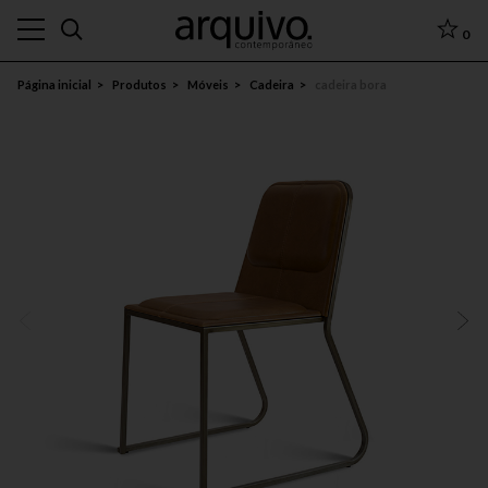
0
Página inicial
Produtos
Móveis
Cadeira
cadeira bora