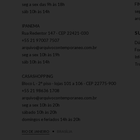
FI
seg a sex das 9h às 18h
se
sáb 10h às 14h
ar
IPANEMA
S
Rua Redentor 147 · CEP 22421-030
+55 21 97007 7507
Dú
arquivo@arquivocontemporaneo.com.br
Fo
seg a sex 10h às 19h
In
sáb 10h às 14h
Tr
CASASHOPPING
Bloco L · 2° piso · lojas 101 a 106 · CEP 22775-900
+55 21 98636 1708
arquivo@arquivocontemporaneo.com.br
seg a sex 10h às 20h
sábado 10h às 20h
domingos e feriados 14h às 20h
RIO DE JANEIRO
BRASÍLIA