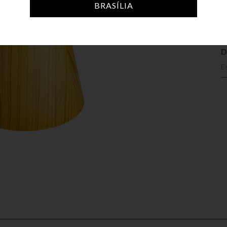
BRASÍLIA
D
E