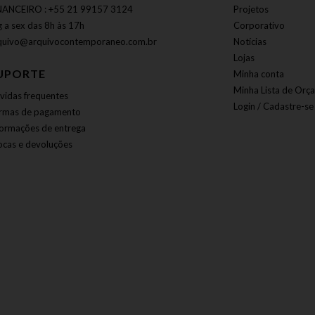
NANCEIRO : +55 21 99157 3124
Projetos
g a sex das 8h às 17h
Corporativo
quivo@arquivocontemporaneo.com.br
Notícias
Lojas
UPORTE
Minha conta
Minha Lista de Orç
vidas frequentes
Login / Cadastre-se
rmas de pagamento
formações de entrega
ocas e devoluções