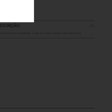
ESCRIÇÃO
strutura em madeira. Com ou sem tampo de mármore.