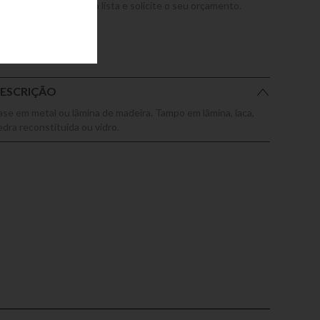
dicione este produto a lista e solicite o seu orçamento.
ESCRIÇÃO
ase em metal ou lâmina de madeira. Tampo em lâmina, laca,
edra reconstituída ou vidro.