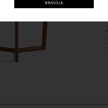
A
BRASÍLIA
D
B
p