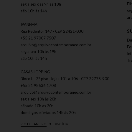
FI
seg a sex das 9h às 18h
se
sáb 10h às 14h
ar
IPANEMA
S
Rua Redentor 147 · CEP 22421-030
+55 21 97007 7507
Dú
arquivo@arquivocontemporaneo.com.br
Fo
seg a sex 10h às 19h
In
sáb 10h às 14h
Tr
CASASHOPPING
Bloco L · 2° piso · lojas 101 a 106 · CEP 22775-900
+55 21 98636 1708
arquivo@arquivocontemporaneo.com.br
seg a sex 10h às 20h
sábado 10h às 20h
domingos e feriados 14h às 20h
RIO DE JANEIRO
BRASÍLIA