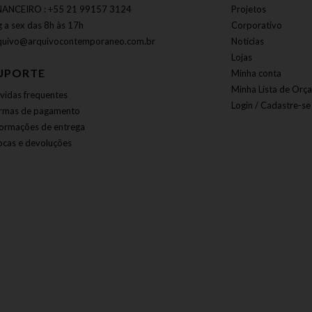
NANCEIRO : +55 21 99157 3124
Projetos
g a sex das 8h às 17h
Corporativo
quivo@arquivocontemporaneo.com.br
Notícias
Lojas
UPORTE
Minha conta
Minha Lista de Orç
vidas frequentes
Login / Cadastre-se
rmas de pagamento
formações de entrega
ocas e devoluções