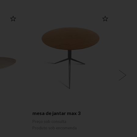
mesa de jantar max 3
mesa 
MARCE
Preço sob consulta
Preço 
Produto sob encomenda
Produ