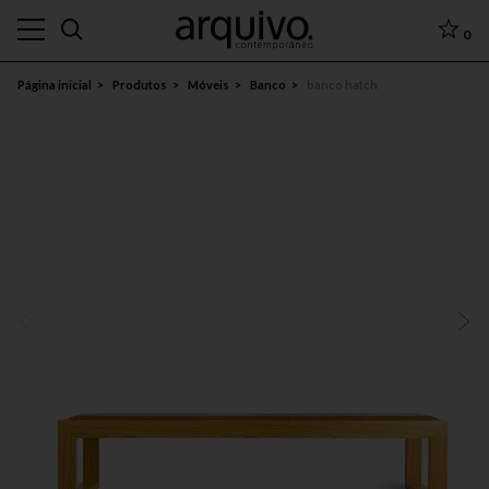
0
Página inicial
Produtos
Móveis
Banco
banco hatch