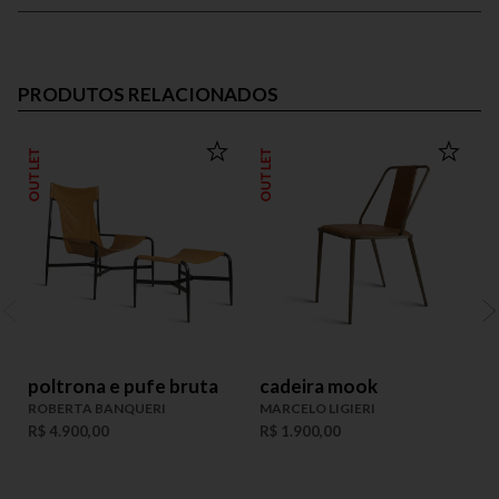
PRODUTOS RELACIONADOS
OUTLET
OUTLET
OUT
poltrona e pufe bruta
cadeira mook
ROBERTA BANQUERI
MARCELO LIGIERI
R$ 4.900,00
R$ 1.900,00
R