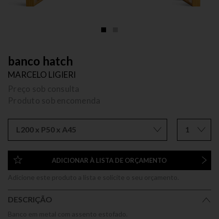
banco hatch
MARCELO LIGIERI
Preço sob consulta
Produto sob encomenda
L200 x P50 x A45
1
ADICIONAR À LISTA DE ORÇAMENTO
Adicione este produto a lista e solicite o seu orçamento.
DESCRIÇÃO
Banco em metal com assento estofado.