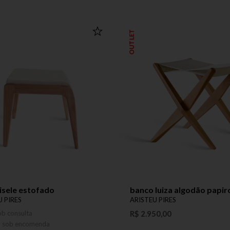
OUTLET
isele estofado
banco luiza algodão papir
U PIRES
ARISTEU PIRES
ob consulta
R$ 2.950,00
o sob encomenda