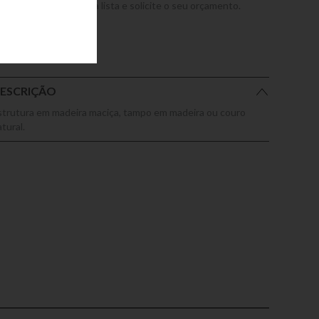
dicione este produto a lista e solicite o seu orçamento.
ESCRIÇÃO
strutura em madeira maciça, tampo em madeira ou couro
tural.