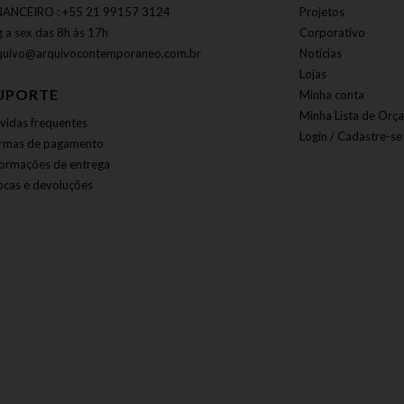
NANCEIRO : +55 21 99157 3124
Projetos
g a sex das 8h às 17h
Corporativo
quivo@arquivocontemporaneo.com.br
Notícias
Lojas
UPORTE
Minha conta
Minha Lista de Orç
vidas frequentes
Login / Cadastre-se
rmas de pagamento
formações de entrega
ocas e devoluções