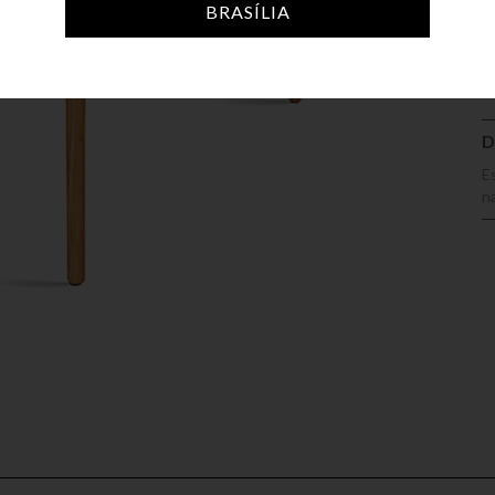
A
BRASÍLIA
D
E
na