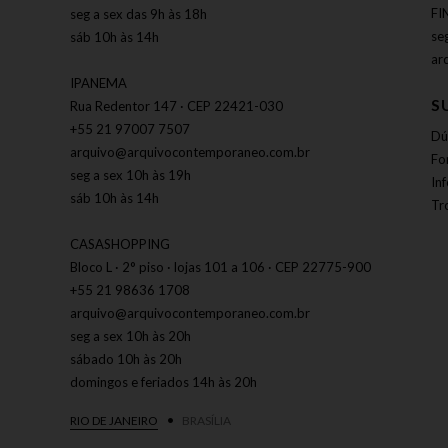
FI
seg a sex das 9h às 18h
se
sáb 10h às 14h
ar
IPANEMA
S
Rua Redentor 147 · CEP 22421-030
+55 21 97007 7507
Dú
arquivo@arquivocontemporaneo.com.br
Fo
seg a sex 10h às 19h
In
sáb 10h às 14h
Tr
CASASHOPPING
Bloco L · 2° piso · lojas 101 a 106 · CEP 22775-900
+55 21 98636 1708
arquivo@arquivocontemporaneo.com.br
seg a sex 10h às 20h
sábado 10h às 20h
domingos e feriados 14h às 20h
RIO DE JANEIRO
BRASÍLIA