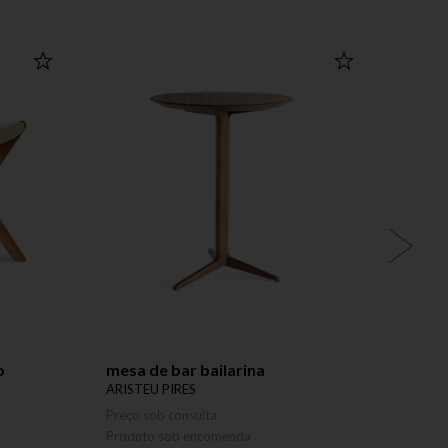
o
mesa de bar bailarina
cadei
ARISTEU PIRES
ARIST
Preço sob consulta
Preço 
Produto sob encomenda
Produ