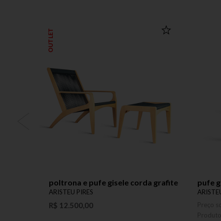
OUTLET
poltrona e pufe gisele corda grafite
pufe g
ARISTEU PIRES
ARISTE
R$ 12.500,00
Preço s
Produt