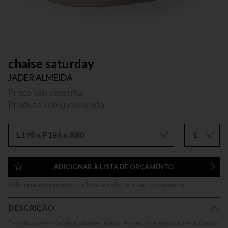
chaise saturday
JADER ALMEIDA
Preço sob consulta
Produto sob encomenda
L195 x P186 x A80
1
ADICIONAR À LISTA DE ORÇAMENTO
Adicione este produto a lista e solicite o seu orçamento.
DESCRIÇÃO
Estrutura em madeira, chapas e aço. Assento e encosto estofados.