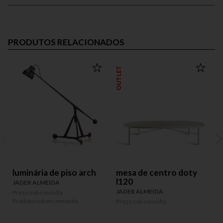
PRODUTOS RELACIONADOS
OUTLET
luminária de piso arch
mesa de centro doty
l120
JADER ALMEIDA
JADER ALMEIDA
Preço sob consulta
P
Produto sob encomenda
P
Preço sob consulta