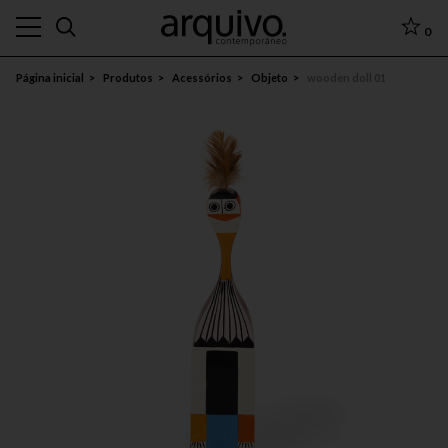
0
Página inicial
Produtos
Acessórios
Objeto
wooden doll 01