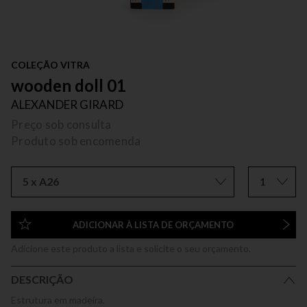
COLEÇÃO VITRA
wooden doll 01
ALEXANDER GIRARD
Preço sob consulta
Produto sob encomenda
5 x A26
1
ADICIONAR À LISTA DE ORÇAMENTO
Adicione este produto a lista e solicite o seu orçamento.
DESCRIÇÃO
Estrutura em madeira.