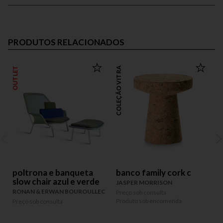
PRODUTOS RELACIONADOS
OUTLET
COLEÇÃO VITRA
COLEÇÃO
poltrona e banqueta
banco family cork c
slow chair azul e verde
JASPER MORRISON
RONAN & ERWAN BOUROULLEC
Preço sob consulta
Produto sob encomenda
Preço sob consulta
P
P