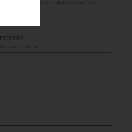
dicione este produto a lista e solicite o seu orçamento.
ESCRIÇÃO
strutura em madeira.