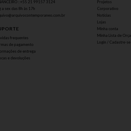
NANCEIRO : +55 21 99157 3124
Projetos
g a sex das 8h às 17h
Corporativo
quivo@arquivocontemporaneo.com.br
Notícias
Lojas
UPORTE
Minha conta
Minha Lista de Orç
vidas frequentes
Login / Cadastre-se
rmas de pagamento
formações de entrega
ocas e devoluções