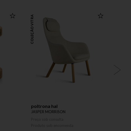
COLEÇÃO VITRA
COLEÇÃO VITRA
poltrona hal
cadei
JASPER MORRISON
RONAN
Preço sob consulta
Preço 
Produto sob encomenda
Produ