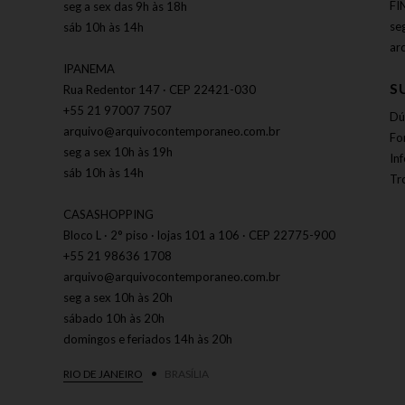
FI
seg a sex das 9h às 18h
se
sáb 10h às 14h
ar
IPANEMA
S
Rua Redentor 147 · CEP 22421-030
+55 21 97007 7507
Dú
arquivo@arquivocontemporaneo.com.br
Fo
seg a sex 10h às 19h
In
sáb 10h às 14h
Tr
CASASHOPPING
Bloco L · 2° piso · lojas 101 a 106 · CEP 22775-900
+55 21 98636 1708
arquivo@arquivocontemporaneo.com.br
seg a sex 10h às 20h
sábado 10h às 20h
domingos e feriados 14h às 20h
RIO DE JANEIRO
BRASÍLIA