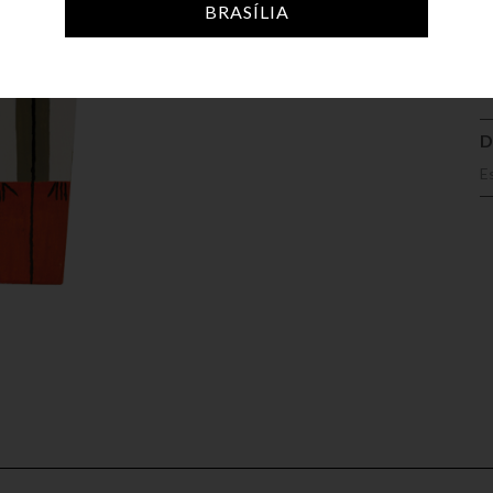
A
BRASÍLIA
D
E