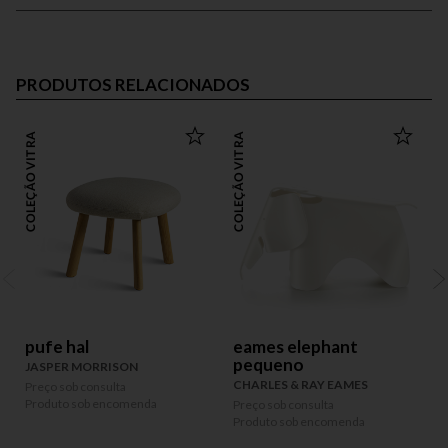
PRODUTOS RELACIONADOS
COLEÇÃO VITRA
COLEÇÃO VITRA
OUT
pufe hal
eames elephant
pequeno
JASPER MORRISON
CHARLES & RAY EAMES
Preço sob consulta
P
Produto sob encomenda
Preço sob consulta
Produto sob encomenda