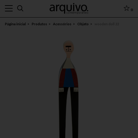
0
Página inicial
Produtos
Acessórios
Objeto
wooden doll 22