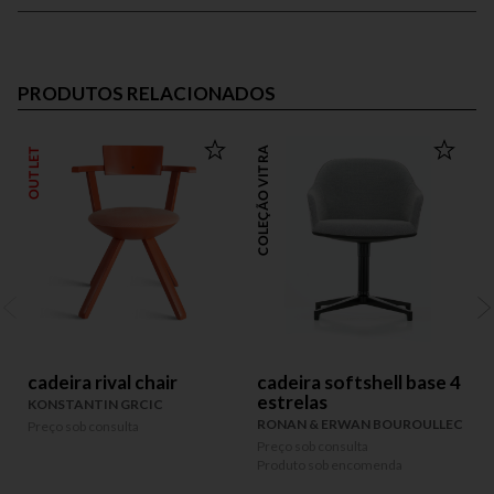
PRODUTOS RELACIONADOS
OUTLET
COLEÇÃO VITRA
cadeira rival chair
cadeira softshell base 4
estrelas
KONSTANTIN GRCIC
RONAN & ERWAN BOUROULLEC
Preço sob consulta
P
P
Preço sob consulta
Produto sob encomenda