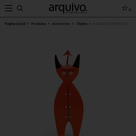
0
Página inicial
Produtos
Acessórios
Objeto
wooden doll little devil