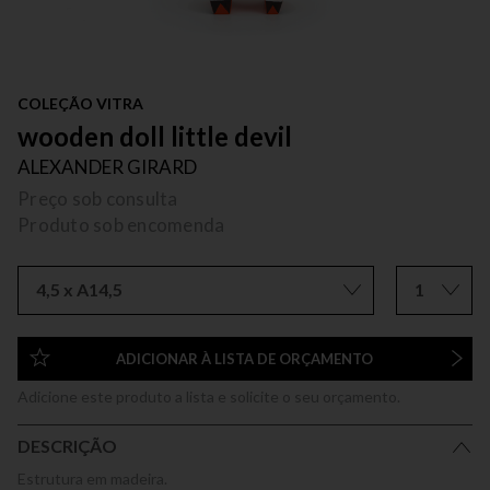
COLEÇÃO VITRA
wooden doll little devil
ALEXANDER GIRARD
Preço sob consulta
Produto sob encomenda
4,5 x A14,5
1
ADICIONAR À LISTA DE ORÇAMENTO
Adicione este produto a lista e solicite o seu orçamento.
DESCRIÇÃO
Estrutura em madeira.