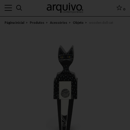
0
Página inicial
Produtos
Acessórios
Objeto
wooden doll cat