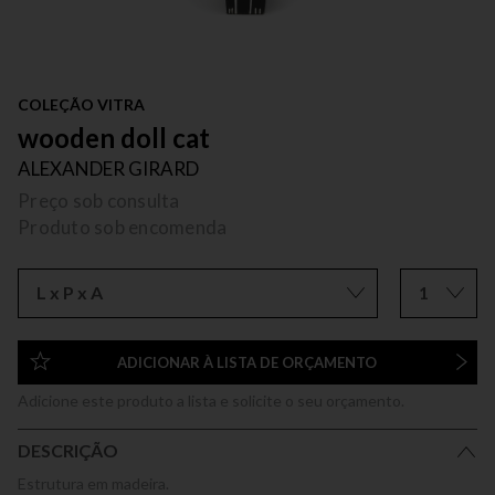
COLEÇÃO VITRA
wooden doll cat
ALEXANDER GIRARD
Preço sob consulta
Produto sob encomenda
L x P x A
1
ADICIONAR À LISTA DE ORÇAMENTO
Adicione este produto a lista e solicite o seu orçamento.
DESCRIÇÃO
Estrutura em madeira.