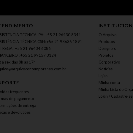
TENDIMENTO
INSTITUCIO
SISTÊNCIA TÉCNICA IPA: +55 21 96430 8344
O Arquivo
SISTÊNCIA TÉCNICA CSH: +55 21 98636 1891
Produtos
TREGA : +55 21 96434 6086
Designers
NANCEIRO : +55 21 99157 3124
Projetos
g a sex das 8h às 17h
Corporativo
quivo@arquivocontemporaneo.com.br
Notícias
Lojas
UPORTE
Minha conta
Minha Lista de Orç
vidas frequentes
Login / Cadastre-se
rmas de pagamento
formações de entrega
ocas e devoluções