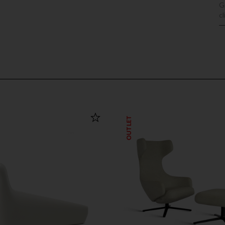
G
c
OUTLET