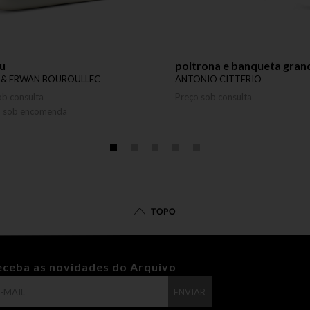
au
poltrona e banqueta gran
 & ERWAN BOUROULLEC
ANTONIO CITTERIO
ob consulta
Preço sob consulta
o sob encomenda
TOPO
eceba as novidades do Arquivo
ENVIAR