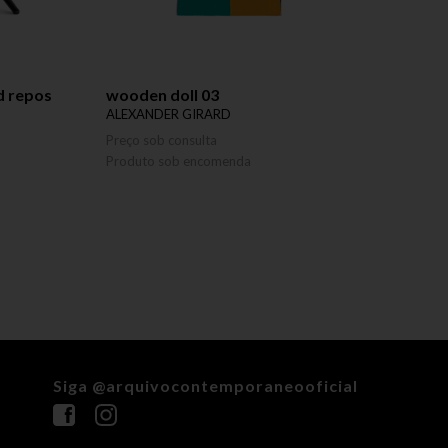
d repos
wooden doll 03
mesa 
ALEXANDER GIRARD
ILMAR
Preço sob consulta
Preço 
Produto sob encomenda
Siga @arquivocontemporaneooficial