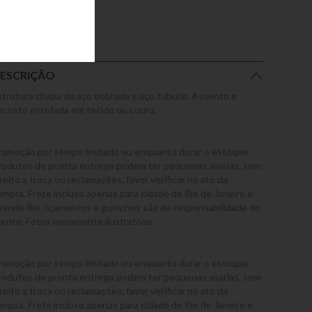
ESCRIÇÃO
strutura chapa de aço dobrada e aço tubular. Assento e
ncosto estofada em tecido ou couro.
romoção por tempo limitado ou enquanto durar o estoque.
rodutos de pronta entrega podem ter pequenas avarias, sem
reito a troca ou reclamações, favor verificar no ato da
ompra. Frete incluso apenas para cidade do Rio de Janeiro e
rande Rio. Içamentos e guinchos são de responsabilidade do
liente. Fotos meramente ilustrativas.
romoção por tempo limitado ou enquanto durar o estoque.
rodutos de pronta entrega podem ter pequenas avarias, sem
reito a troca ou reclamações, favor verificar no ato da
ompra. Frete incluso apenas para cidade do Rio de Janeiro e