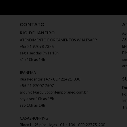
CONTATO
A
RIO DE JANEIRO
AS
AS
ATENDIMENTO E ORÇAMENTOS WHATSAPP
EN
+55 21 97098 7385
FI
seg a sex das 9h às 18h
se
sáb 10h às 14h
ar
IPANEMA
S
Rua Redentor 147 · CEP 22421-030
+55 21 97007 7507
Dú
arquivo@arquivocontemporaneo.com.br
Fo
seg a sex 10h às 19h
In
sáb 10h às 14h
Tr
CASASHOPPING
Bloco L · 2° piso · lojas 101 a 106 · CEP 22775-900