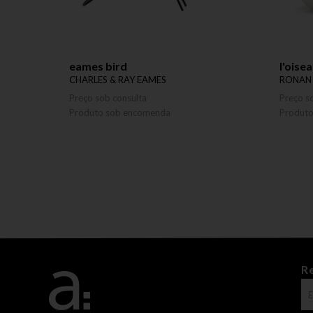
eames bird
l'oise
CHARLES & RAY EAMES
RONAN
Preço sob consulta
Preço s
Produto sob encomenda
Produt
R