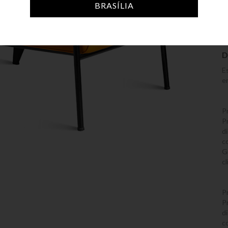
BRASÍLIA
D
E
e
P
P
di
c
G
c
P
P
di
c