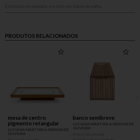
Estrutura em madeira, encosto em trama de palha.
PRODUTOS RELACIONADOS
mesa de centro
banco semibreve
pigmento retangular
LUCIANA MARTINS & GERSON DE
OLIVEIRA
LUCIANA MARTINS & GERSON DE
OLIVEIRA
Preço sob consulta
P
Produto sob encomenda
P
Preço sob consulta