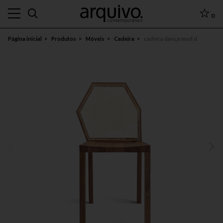
0
Página inicial
Produtos
Móveis
Cadeira
cadeira dança mod d