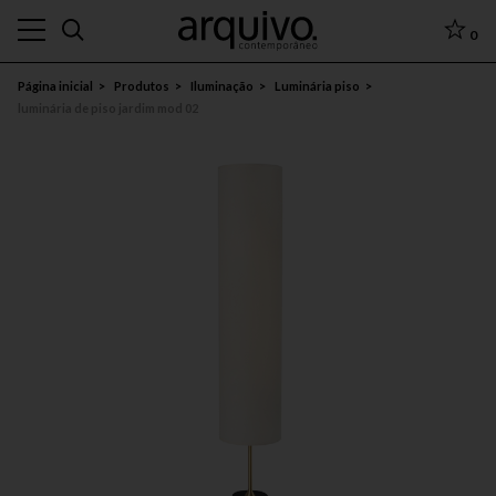
0
Página inicial
Produtos
Iluminação
Luminária piso
luminária de piso jardim mod 02