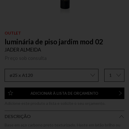
OUTLET
luminária de piso jardim mod 02
JADER ALMEIDA
Preço sob consulta
ø25 x A120
1
ADICIONAR À LISTA DE ORÇAMENTO
Adicione este produto a lista e solicite o seu orçamento.
DESCRIÇÃO
Base em aço carbono preto texturizado. Haste em latão brilho ou