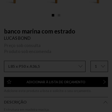
banco marina com estrado
LUCAS BOND
Preço sob consulta
Produto sob encomenda
L85 x P50 x A36,5
1
ADICIONAR À LISTA DE ORÇAMENTO
Adicione este produto a lista e solicite o seu orçamento.
DESCRIÇÃO
Estrutura em madeira maciça.