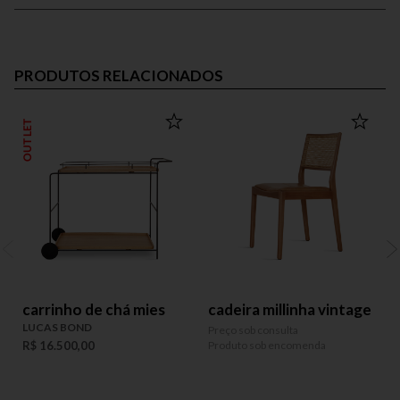
PRODUTOS RELACIONADOS
OUTLET
carrinho de chá mies
cadeira millinha vintage
LUCAS BOND
Preço sob consulta
P
R$ 16.500,00
Produto sob encomenda
P