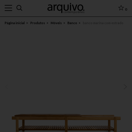
0
Página inicial
Produtos
Móveis
Banco
banco marina com estrado