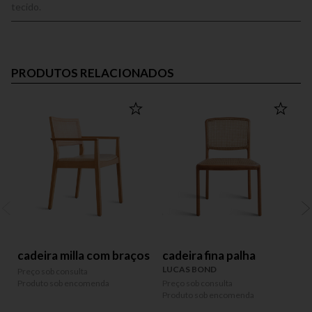
tecido.
PRODUTOS RELACIONADOS
cadeira milla com braços
cadeira fina palha
LUCAS BOND
Preço sob consulta
Produto sob encomenda
Preço sob consulta
P
Produto sob encomenda
P