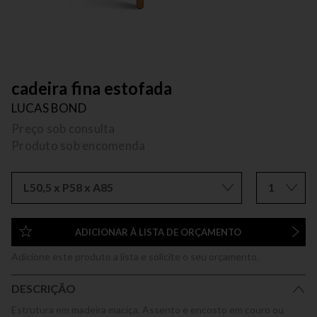
cadeira fina estofada
LUCAS BOND
Preço sob consulta
Produto sob encomenda
L50,5 x P58 x A85
1
ADICIONAR À LISTA DE ORÇAMENTO
Adicione este produto a lista e solicite o seu orçamento.
DESCRIÇÃO
Estrutura em madeira maciça. Assento e encosto em couro ou