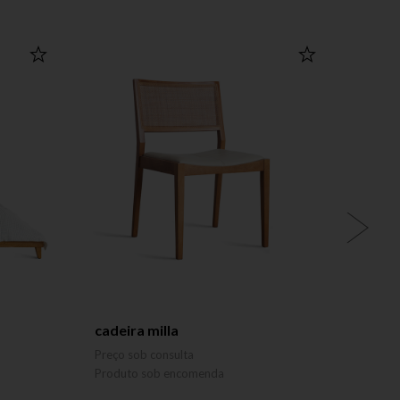
cadeira milla
mesa 
LUCAS
Preço sob consulta
Preço 
Produto sob encomenda
Produ