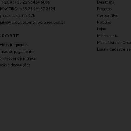
TREGA : +55 21 96434 6086
Designers
NANCEIRO : +55 21 99157 3124
Projetos
g a sex das 8h às 17h
Corporativo
quivo@arquivocontemporaneo.com.br
Notícias
Lojas
UPORTE
Minha conta
Minha Lista de Orç
vidas frequentes
Login / Cadastre-se
rmas de pagamento
formações de entrega
ocas e devoluções