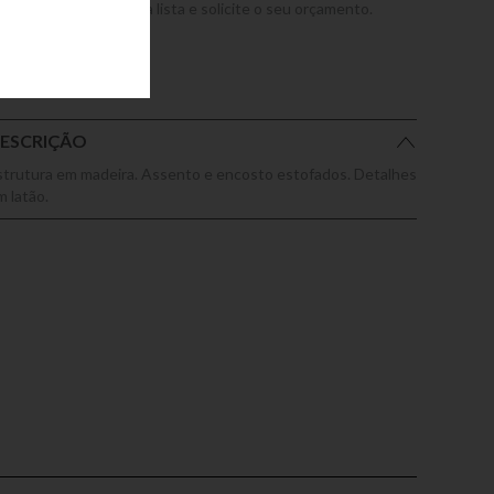
dicione este produto a lista e solicite o seu orçamento.
ESCRIÇÃO
strutura em madeira. Assento e encosto estofados. Detalhes
m latão.