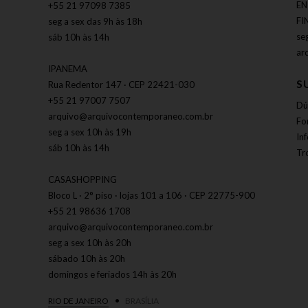
EN
+55 21 97098 7385
FI
seg a sex das 9h às 18h
se
sáb 10h às 14h
ar
IPANEMA
S
Rua Redentor 147 · CEP 22421-030
+55 21 97007 7507
Dú
arquivo@arquivocontemporaneo.com.br
Fo
seg a sex 10h às 19h
In
sáb 10h às 14h
Tr
CASASHOPPING
Bloco L · 2° piso · lojas 101 a 106 · CEP 22775-900
+55 21 98636 1708
arquivo@arquivocontemporaneo.com.br
seg a sex 10h às 20h
sábado 10h às 20h
domingos e feriados 14h às 20h
RIO DE JANEIRO
BRASÍLIA