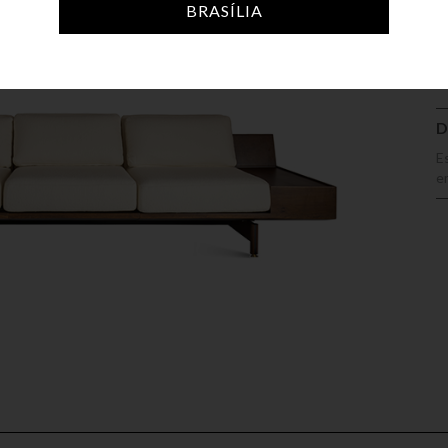
A
BRASÍLIA
D
E
e