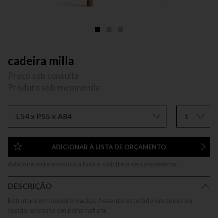
cadeira milla
Preço sob consulta
Produto sob encomenda
L54 x P55 x A84
1
ADICIONAR À LISTA DE ORÇAMENTO
Adicione este produto a lista e solicite o seu orçamento.
DESCRIÇÃO
Estrutura em madeira maciça. Assento estofado em couro ou
tecido. Encosto em palha natural.