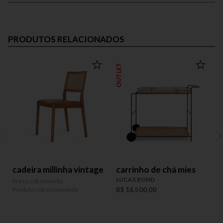
PRODUTOS RELACIONADOS
OUTLET
cadeira millinha vintage
carrinho de chá mies
LUCAS BOND
Preço sob consulta
P
Produto sob encomenda
R$ 16.500,00
P