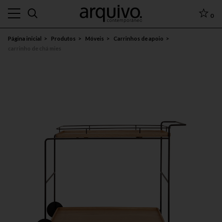
0
Página inicial
Produtos
Móveis
Carrinhos de apoio
carrinho de chá mies