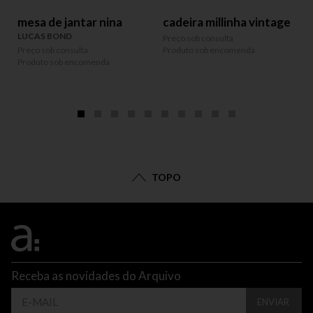
mesa de jantar nina
cadeira millinha vintage
LUCAS BOND
Preço sob consulta
Preço sob consulta
Produto sob encomenda
P
Produto sob encomenda
P
TOPO
Receba as novidades do Arquivo
ENVIAR