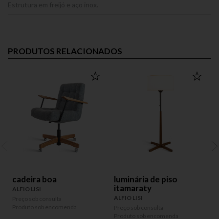
Estrutura em freijó e aço inox.
PRODUTOS RELACIONADOS
cadeira boa
luminária de piso
itamaraty
ALFIO LISI
A
ALFIO LISI
Preço sob consulta
P
Produto sob encomenda
P
Preço sob consulta
Produto sob encomenda