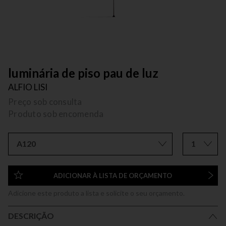
luminária de piso pau de luz
ALFIO LISI
Preço sob consulta
Produto sob encomenda
A120
1
ADICIONAR À LISTA DE ORÇAMENTO
Adicione este produto a lista e solicite o seu orçamento.
DESCRIÇÃO