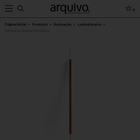
0
Página inicial
Produtos
Iluminação
Luminária piso
luminária de piso pau de luz