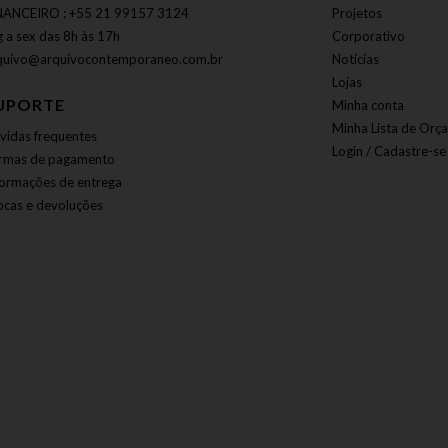
NANCEIRO : +55 21 99157 3124
Projetos
g a sex das 8h às 17h
Corporativo
quivo@arquivocontemporaneo.com.br
Notícias
Lojas
UPORTE
Minha conta
Minha Lista de Orç
vidas frequentes
Login / Cadastre-se
rmas de pagamento
formações de entrega
ocas e devoluções