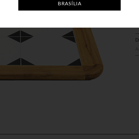
A
BRASÍLIA
D
A