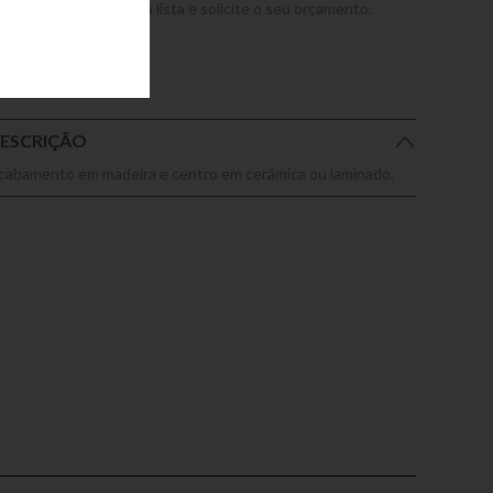
dicione este produto a lista e solicite o seu orçamento.
ESCRIÇÃO
cabamento em madeira e centro em cerâmica ou laminado.