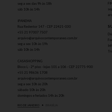
FI
seg a sex das 9h às 18h
se
sáb 10h às 14h
ar
IPANEMA
S
Rua Redentor 147 · CEP 22421-030
+55 21 97007 7507
Dú
arquivo@arquivocontemporaneo.com.br
Fo
seg a sex 10h às 19h
In
sáb 10h às 14h
Tr
CASASHOPPING
Bloco L · 2° piso · lojas 101 a 106 · CEP 22775-900
+55 21 98636 1708
arquivo@arquivocontemporaneo.com.br
seg a sex 10h às 20h
sábado 10h às 20h
domingos e feriados 14h às 20h
RIO DE JANEIRO
BRASÍLIA