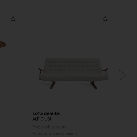
sofá deleite
lumin
ALFIO LISI
ALFIO 
Preço sob consulta
Preço 
Produto sob encomenda
Produ