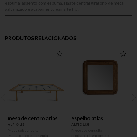
espuma, assento com espuma. Haste central giratório de metal
galvanizado e acabamento esmalte PU.
PRODUTOS RELACIONADOS
mesa de centro atlas
espelho atlas
ALFIO LISI
ALFIO LISI
A
Preço sob consulta
Preço sob consulta
P
Produto sob encomenda
Produto sob encomenda
P