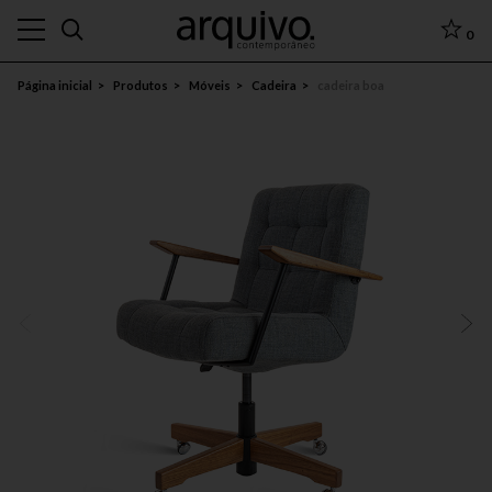
0
Página inicial
Produtos
Móveis
Cadeira
cadeira boa