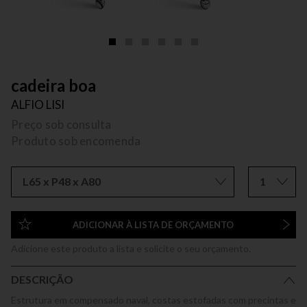
cadeira boa
ALFIO LISI
Preço sob consulta
Produto sob encomenda
L65 x P48 x A80
1
ADICIONAR À LISTA DE ORÇAMENTO
Adicione este produto a lista e solicite o seu orçamento.
DESCRIÇÃO
Estrutura em compensado naval, costas estofadas com precintas e