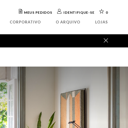
MEUS PEDIDOS
IDENTIFIQUE-SE
0
CORPORATIVO
O ARQUIVO
LOJAS
ada
OUTLET
elho
Abajour
teira
Arandela
rafa
Luminária mesa
eto
Luminária piso
tório
Luminária parede
isteiro
Pendente
ua
a
o